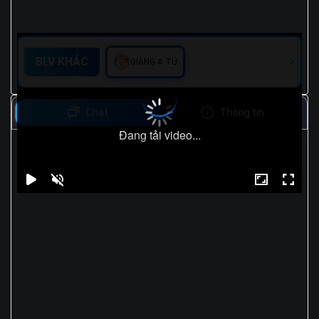
BLV KHÁC
GIÀNG A TỨ
Chat
Thông tin
Đang tải video...