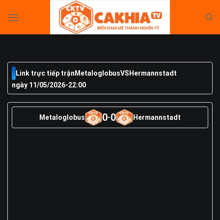
Skip
to
content
Link trực tiếp trận
Metaloglobus
VS
Hermannstadt
ngày 11/05/2026
-
22:00
0
0
Metaloglobus
-
Hermannstadt