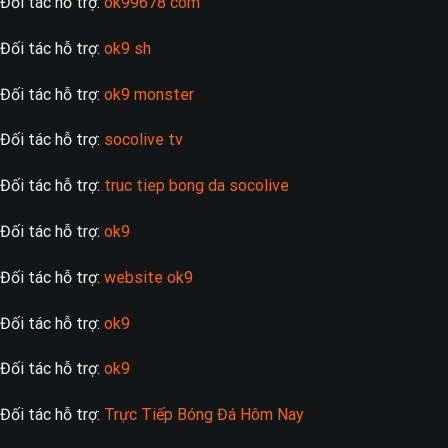
Đối tác hỗ trợ:
ok99678 com
Đối tác hỗ trợ:
ok9 sh
Đối tác hỗ trợ:
ok9 monster
Đối tác hỗ trợ:
socolive tv
Đối tác hỗ trợ:
truc tiep bong da socolive
Đối tác hỗ trợ:
ok9
Đối tác hỗ trợ:
website ok9
Đối tác hỗ trợ:
ok9
Đối tác hỗ trợ:
ok9
Đối tác hỗ trợ:
Trực Tiếp Bóng Đá Hôm Nay