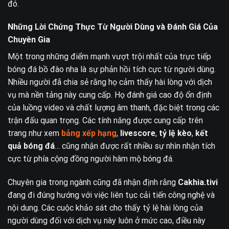
đó.
Những Lời Chứng Thực Từ Người Dùng và Đánh Giá Của
Chuyên Gia
Một trong những điểm mạnh vượt trội nhất của
trực tiếp
bóng đá bồ đào nha
là sự phản hồi tích cực từ người dùng.
Nhiều người đã chia sẻ rằng họ cảm thấy hài lòng với dịch
vụ mà nền tảng này cung cấp. Họ đánh giá cao độ ổn định
của luồng video và chất lượng âm thanh, đặc biệt trong các
trận đấu quan trọng. Các tính năng được cung cấp trên
trang như xem
bảng xếp hạng
,
livescore
,
tỷ lệ kèo
,
kết
quả bóng đá
… cũng nhận được rất nhiều sự nhìn nhận tích
cực từ phía cộng đồng người hâm mộ bóng đá.
Chuyên gia trong ngành cũng đã nhận định rằng
Cakhia.tivi
đang đi đúng hướng với việc liên tục cải tiến công nghệ và
nội dung. Các cuộc khảo sát cho thấy tỷ lệ hài lòng của
người dùng đối với dịch vụ này luôn ở mức cao, điều này