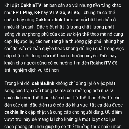
Khi đặt
CakhiaTV
lên bàn cân so với những nền tảng khác
như
FPT Play
,
K+
hay
VTV Go
,
VTV6
,… chúng ta có thể
nhận thấy rằng
Cakhia z link
thực sự nổi bật hơn hẳn ở
nhiều khía cạnh. Đặc biệt nhất là trong chất lượng phát
sóng và sự phong phú của các sự kiện thể thao mà nó cung
cấp. Ngược lại, các nền tảng kia thường gặp phải những hạn
chế do vấn đề bản quyền hoặc không đủ hiệu quả trong việc
cập nhật nội dung mới một cách thường xuyên. Điều này
khiến cho người dùng có xu hướng tìm đến
RakhoiTV
để
trải nghiệm dịch vụ tốt hơn.
Trong khi đó,
cakhia.link
không chỉ dừng lại ở việc phát
sóng các trận đấu bóng đá mà còn mở rộng hơn nữa ra
nhiều lĩnh vực thể thao khác nhau. Từ thể thao điện tử cho
đến các giải đấu diễn ra ở cấp độ khu vực, tất cả đều được
cakhia link
cập nhật và cung cấp cho người dùng. Ưu điểm
vượt trội này sẽ mang lại cho khán giả một loạt các lựa
chọn phong phú hơn giúp họ có thể thưởng thức nhiều môn