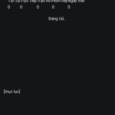
Tất cả
Trực tiếp
Trận hot
Hôm nay
Ngày mai
0
0
0
0
0
Đang tải…
[mục lục]