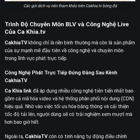
Các gói dịch vụ nên tham khảo trên Cakhia.tv bóng đá
Trình Độ Chuyên Môn BLV và Công Nghệ Live
Của Ca Khia.tv
CakhiaTV
không chỉ là nền bình thường mà còn là sản phẩm
của sự mạnh mẽ đầu tiên về công nghệ và chuyên môn
trong lĩnh vực phát trực tiếp.
Công Nghệ Phát Trực Tiếp Đứng Đằng Sau Kênh
CakhiaTV
Ca Khia link
đã áp dụng nhiều công nghệ tiên tiến nhất bao
gồm cả mã hóa video và hệ thống phân phối nội dung (CDN)
hiệu quả. Nhờ vào việc tối ưu hóa băng thông và cải thiện
tốc độ tải lên, người dùng sẽ có trải nghiệm xem mượt mà
hơn bao giờ hết.
Ngoài ra,
CakhiaTV
còn có tính năng tự động điều chỉnh