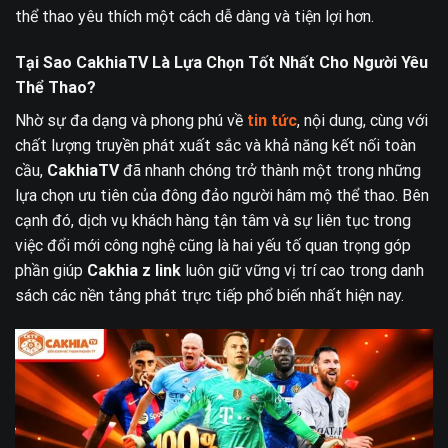
thể thao yêu thích một cách dễ dàng và tiện lợi hơn.
Tại Sao CakhiaTV Là Lựa Chọn Tốt Nhất Cho Người Yêu
Thể Thao?
Nhờ sự đa dạng và phong phú về
tin tức
, nội dung, cùng với
chất lượng truyền phát xuất sắc và khả năng kết nối toàn
cầu,
CakhiaTV
đã nhanh chóng trở thành một trong những
lựa chọn ưu tiên của đông đảo người hâm mộ thể thao. Bên
cạnh đó, dịch vụ khách hàng tận tâm và sự liên tục trong
việc đổi mới công nghệ cũng là hai yếu tố quan trọng góp
phần giúp
Cakhia z link
luôn giữ vững vị trí cao trong danh
sách các nền tảng phát trực tiếp phổ biến nhất hiện nay.