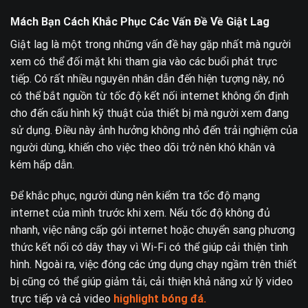
Mách Bạn Cách Khắc Phục Các Vấn Đề Về Giật Lag
Giật lag là một trong những vấn đề hay gặp nhất mà người
xem có thể đối mặt khi tham gia vào các buổi phát trực
tiếp. Có rất nhiều nguyên nhân dẫn đến hiện tượng này, nó
có thể bắt nguồn từ tốc độ kết nối internet không ổn định
cho đến cấu hình kỹ thuật của thiết bị mà người xem đang
sử dụng. Điều này ảnh hưởng không nhỏ đến trải nghiệm của
người dùng, khiến cho việc theo dõi trở nên khó khăn và
kém hấp dẫn.
Để khắc phục, người dùng nên kiểm tra tốc độ mạng
internet của mình trước khi xem. Nếu tốc độ không đủ
nhanh, việc nâng cấp gói internet hoặc chuyển sang phương
thức kết nối có dây thay vì Wi-Fi có thể giúp cải thiện tình
hình. Ngoài ra, việc đóng các ứng dụng chạy ngầm trên thiết
bị cũng có thể giúp giảm tải, cải thiện khả năng xử lý video
trực tiếp và cả video
highlight bóng đá.