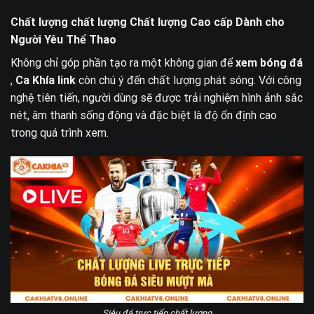
Chất lượng chất lượng Chất lượng Cao cấp Dành cho
Người Yêu Thể Thao
Không chỉ góp phần tạo ra một không gian để
xem bóng đá
,
Ca Khía link
còn chú ý đến chất lượng phát sóng. Với công
nghệ tiên tiến, người dùng sẽ được trải nghiệm hình ảnh sắc
nét, âm thanh sống động và đặc biệt là độ ổn định cao
trong quá trình xem.
Siêu đá trực tiếp chất lượng