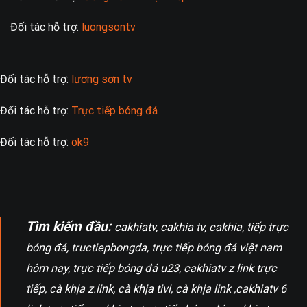
Đối tác hỗ trợ:
luongsontv
Đối tác hỗ trợ:
lương sơn tv
Đối tác hỗ trợ:
Trực tiếp bóng đá
Đối tác hỗ trợ:
ok9
Tìm kiếm đầu:
cakhiatv, cakhia tv, cakhia, tiếp trực
bóng đá, tructiepbongda, trực tiếp bóng đá việt nam
hôm nay, trực tiếp bóng đá u23, cakhiatv z link trực
tiếp, cà khịa z.link, cà khịa tivi, cà khịa link ,cakhiatv 6