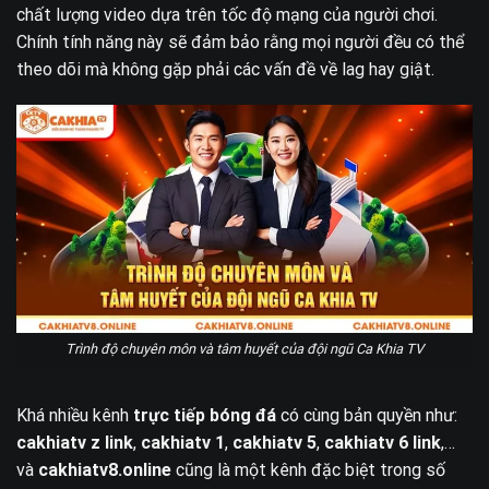
chất lượng video dựa trên tốc độ mạng của người chơi.
Chính tính năng này sẽ đảm bảo rằng mọi người đều có thể
theo dõi mà không gặp phải các vấn đề về lag hay giật.
Trình độ chuyên môn và tâm huyết của đội ngũ Ca Khia TV
Khá nhiều kênh
trực tiếp bóng đá
có cùng bản quyền như:
cakhiatv z link
,
cakhiatv 1
,
cakhiatv 5
,
cakhiatv 6 link
,…
và
cakhiatv8.online
cũng là một kênh đặc biệt trong số