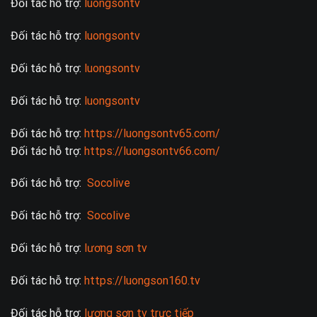
Đối tác hỗ trợ:
luongsontv
Đối tác hỗ trợ:
luongsontv
Đối tác hỗ trợ:
luongsontv
Đối tác hỗ trợ:
luongsontv
Đối tác hỗ trợ:
https://luongsontv65.com/
Đối tác hỗ trợ:
https://luongsontv66.com/
Đối tác hỗ trợ:
Socolive
Đối tác hỗ trợ:
Socolive
Đối tác hỗ trợ:
lương sơn tv
Đối tác hỗ trợ:
https://luongson160.tv
Đối tác hỗ trợ:
lương sơn tv trực tiếp