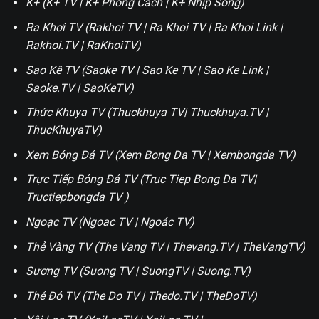
K+ (K+ TV | K+ Phong Cách | K+ Nhịp Sống)
Ra Khơi TV (Rakhoi TV | Ra Khoi TV | Ra Khoi Link |
Rakhoi.TV | RaKhoiTV)
Sao Kê TV (Saoke TV | Sao Ke TV | Sao Ke Link |
Saoke.TV | SaoKeTV)
Thức Khuya TV (Thuckhuya TV| Thuckhuya.TV |
ThucKhuyaTV)
Xem Bóng Đá TV (Xem Bong Da TV | Xembongda TV)
Trực Tiếp Bóng Đá TV (Truc Tiep Bong Da TV|
Tructiepbongda TV )
Ngoạc TV (Ngoac TV | Ngoác TV)
Thẻ Vàng TV (The Vang TV | Thevang.TV | TheVangTV)
Sương TV (Suong TV | SuongTV | Suong.TV)
Thẻ Đỏ TV (The Do TV | Thedo.TV | TheDoTV)