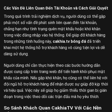
Các Vấn Đề Liên Quan Đến Tài Khoản và Cách Giải Quyết
Trong quá trình trải nghiệm dịch vụ, người dùng có thể gặp
phải một số vấn đề phát sinh liên quan đến tài khoản,
chẳng hạn như tình trạng quên mật khẩu hoặc khó khăn
trong việc đăng nhập vào hệ thống. Để giúp đỡ khách hàng
trong những tình huống này,
cakhia.tv bóng đá
đã triển
khai một hệ thống hỗ trợ khách hàng vô cùng tiện lợi và dễ
dàng sử dụng.
Người dùng chỉ cần thực hiện theo các bước hướng dẫn
được cung cấp trên trang web để tiến hành khôi phục mật
khẩu của mình. Nếu gặp khó khăn, họ cũng có thể liên hệ với
đội ngũ hỗ trợ khách hàng để nhận được sự giúp đỡ kịp thời
và hiệu quả. Việc này sẽ giúp họ giảm thiểu thời gian bị gián
đoạn trong việc theo dõi các trận đấu mà họ yêu thích.
So Sánh Khách Quan CakhiaTV Với Các Nền