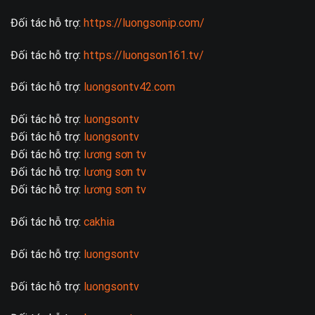
Đối tác hỗ trợ:
https://luongsonip.com/
Đối tác hỗ trợ:
https://luongson161.tv/
Đối tác hỗ trợ:
luongsontv42.com
Đối tác hỗ trợ:
luongsontv
Đối tác hỗ trợ:
luongsontv
Đối tác hỗ trợ:
lương sơn tv
Đối tác hỗ trợ:
lương sơn tv
Đối tác hỗ trợ:
lương sơn tv
Đối tác hỗ trợ:
cakhia
Đối tác hỗ trợ:
luongsontv
Đối tác hỗ trợ:
luongsontv