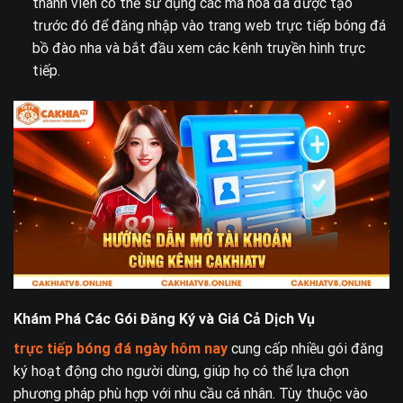
thành viên có thể sử dụng các mã hóa đã được tạo
trước đó để đăng nhập vào trang web
trực tiếp bóng đá
bồ đào nha
và bắt đầu xem các kênh truyền hình trực
tiếp.
Khám Phá Các Gói Đăng Ký và Giá Cả Dịch Vụ
trực tiếp bóng đá ngày hôm nay
cung cấp nhiều gói đăng
ký hoạt động cho người dùng, giúp họ có thể lựa chọn
phương pháp phù hợp với nhu cầu cá nhân. Tùy thuộc vào