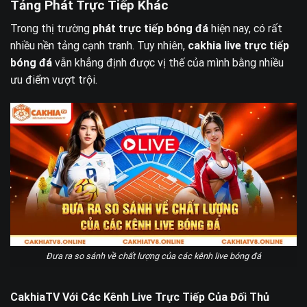
Tảng Phát Trực Tiếp Khác
Trong thị trường
phát trực tiếp bóng đá
hiện nay, có rất
nhiều nền tảng cạnh tranh. Tuy nhiên,
cakhia live trực tiếp
bóng đá
vẫn khẳng định được vị thế của mình bằng nhiều
ưu điểm vượt trội.
Đưa ra so sánh về chất lượng của các kênh live bóng đá
CakhiaTV Với Các Kênh Live Trực Tiếp Của Đối Thủ