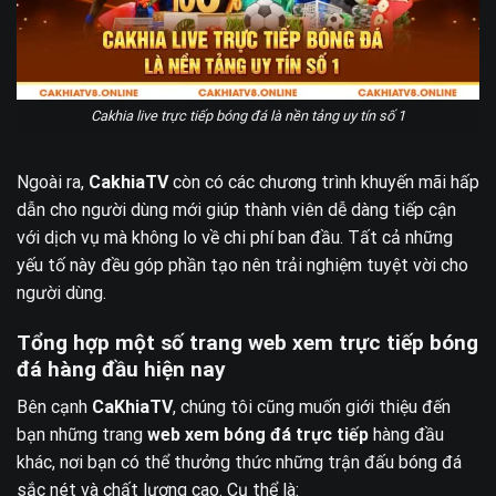
Cakhia live trực tiếp bóng đá là nền tảng uy tín số 1
Ngoài ra,
CakhiaTV
còn có các chương trình khuyến mãi hấp
dẫn cho người dùng mới giúp thành viên dễ dàng tiếp cận
với dịch vụ mà không lo về chi phí ban đầu. Tất cả những
yếu tố này đều góp phần tạo nên trải nghiệm tuyệt vời cho
người dùng.
Tổng hợp một số trang web xem trực tiếp bóng
đá hàng đầu hiện nay
Bên cạnh
CaKhiaTV
, chúng tôi cũng muốn giới thiệu đến
bạn những trang
web xem bóng đá trực tiếp
hàng đầu
khác, nơi bạn có thể thưởng thức những trận đấu bóng đá
sắc nét và chất lượng cao. Cụ thể là: