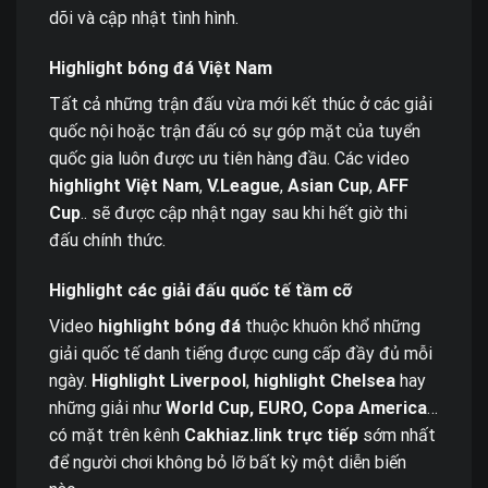
dõi và cập nhật tình hình.
Highlight bóng đá Việt Nam
Tất cả những trận đấu vừa mới kết thúc ở các giải
quốc nội hoặc trận đấu có sự góp mặt của tuyển
quốc gia luôn được ưu tiên hàng đầu. Các video
highlight Việt Nam
,
V.League
,
Asian Cup
,
AFF
Cup
.. sẽ được cập nhật ngay sau khi hết giờ thi
đấu chính thức.
Highlight các giải đấu quốc tế tầm cỡ
Video
highlight bóng đá
thuộc khuôn khổ những
giải quốc tế danh tiếng được cung cấp đầy đủ mỗi
ngày.
Highlight Liverpool
,
highlight Chelsea
hay
những giải như
World Cup, EURO, Copa America
…
có mặt trên kênh
Cakhiaz.link trực tiếp
sớm nhất
để người chơi không bỏ lỡ bất kỳ một diễn biến