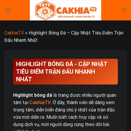
Skip
to
content
CakhiaTV
»
Highlight Bóng Đá – Cập Nhật Tiêu Điểm Trận
Đấu Nhanh Nhất
HIGHLIGHT BÓNG ĐÁ - CẬP NHẬT
TIÊU ĐIỂM TRẬN ĐẤU NHANH
NHẤT
Highlight bóng đá
là trang được nhiều người quan
tâm tại
CakhiaTV
. Ở đây, thành viên dễ dàng xem
trọng tâm, diễn biến đáng chú ý nhất của trận đấu
vừa mới diễn ra. Muốn biết cách truy cập và sử
dụng dịch vụ, mời người dùng cùng theo dõi bài