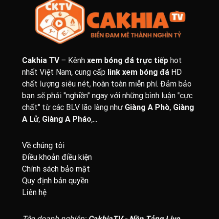
Cakhia TV
– Kênh
xem bóng đá trực tiếp
hot
nhất Việt Nam, cung cấp
link xem bóng đá
HD
chất lượng siêu nét, hoàn toàn miễn phí. Đảm bảo
bạn sẽ phải "nghiền" ngay với những bình luận "cực
chất" từ các BLV lão làng như
Giàng A Phò
,
Giàng
A Lử
,
Giàng A Pháo
,...
Về chúng tôi
Điều khoản điều kiện
Chính sách bảo mật
Quy định bản quyền
Liên hệ
Tên doanh nghiệp:
CakhiaTV - Nền Tảng Live