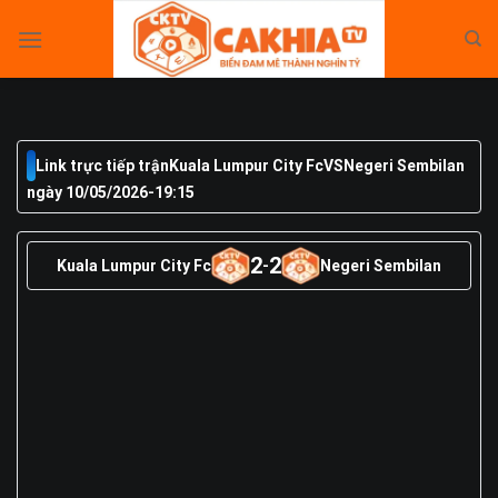
Skip
to
content
Link trực tiếp trận
Kuala Lumpur City Fc
VS
Negeri Sembilan
ngày 10/05/2026
-
19:15
2
2
Kuala Lumpur City Fc
-
Negeri Sembilan