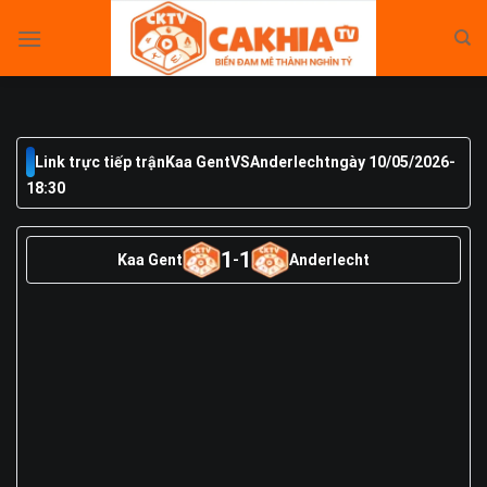
Skip
to
content
Link trực tiếp trận
Kaa Gent
VS
Anderlecht
ngày 10/05/2026
-
18:30
1
1
Kaa Gent
-
Anderlecht