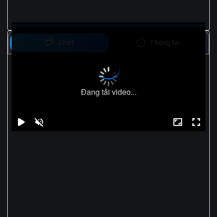
Chat
Thông tin
Đang tải video...