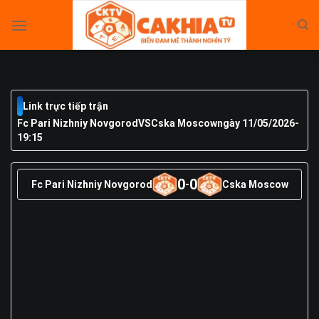
Skip
to
content
Link trực tiếp trận
Fc Pari Nizhniy Novgorod
VS
Cska Moscow
ngày 11/05/2026
-
19:15
0
0
Fc Pari Nizhniy Novgorod
-
Cska Moscow