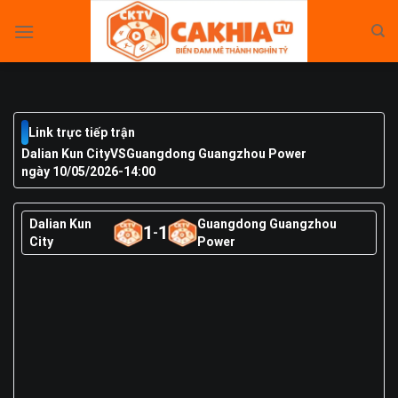
Skip
to
content
Link trực tiếp trận
Dalian Kun City
VS
Guangdong Guangzhou Power
ngày 10/05/2026
-
14:00
Dalian Kun
Guangdong Guangzhou
1
1
-
City
Power