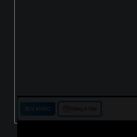
BLV KHÁC
Giàng A Húp
Trực tiếp bóng đá Bhayangkara Presisi Indonesia Fc v