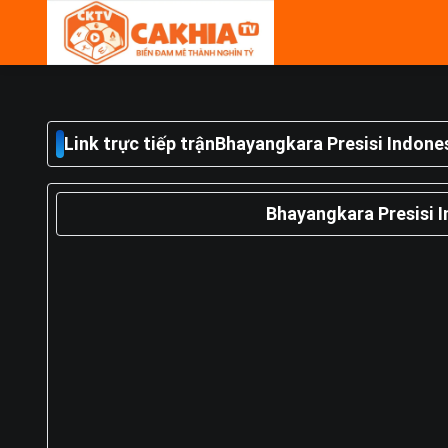
Skip
to
content
Link trực tiếp trận
Bhayangkara Presisi Indone
Bhayangkara Presisi I