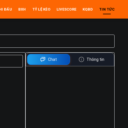
HI ĐẤU
BXH
TỶ LỆ KÈO
LIVESCORE
KQBD
TIN TỨC
Chat
Thông tin