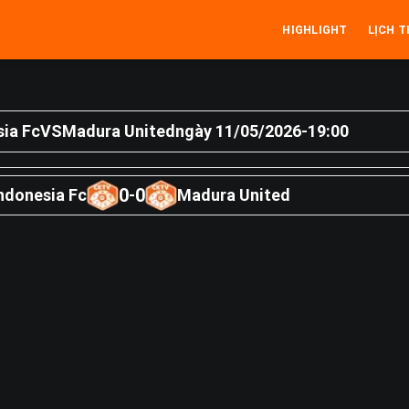
HIGHLIGHT
LỊCH T
sia Fc
VS
Madura United
ngày 11/05/2026
-
19:00
0
0
ndonesia Fc
-
Madura United