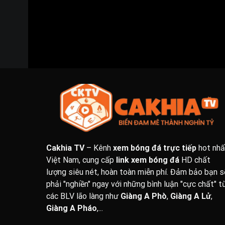
Trận đấu giữa
Bhayangkara Presisi Indonesia Fc
và
Bình luận viên:
PHONG VÂN
Tỷ số hiện tại:
0 - 0
Cakhia TV
– Kênh
xem bóng đá trực tiếp
hot nhấ
Việt Nam, cung cấp
link xem bóng đá
HD chất
lượng siêu nét, hoàn toàn miễn phí. Đảm bảo bạn s
phải "nghiền" ngay với những bình luận "cực chất" t
các BLV lão làng như
Giàng A Phò
,
Giàng A Lử
,
Giàng A Pháo
,...