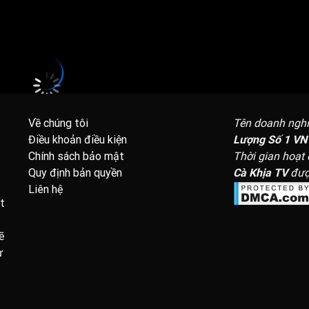
Madura United
thuộc khuôn khổ
Indonesian Super League
sẽ d
Đang tải video...
Về chúng tôi
Tên doanh ngh
Điều khoản điều kiện
Lượng Số 1 VN
Chính sách bảo mật
Thời gian hoạt
Quy định bản quyền
Cà Khịa TV
đượ
Liên hệ
t
ẽ
ừ