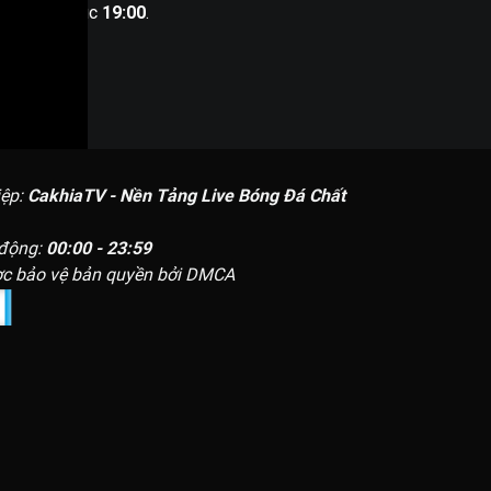
iễn ra vào lúc
19:00
.
iệp:
CakhiaTV - Nền Tảng Live Bóng Đá Chất
 động:
00:00 - 23:59
c bảo vệ bản quyền bởi DMCA