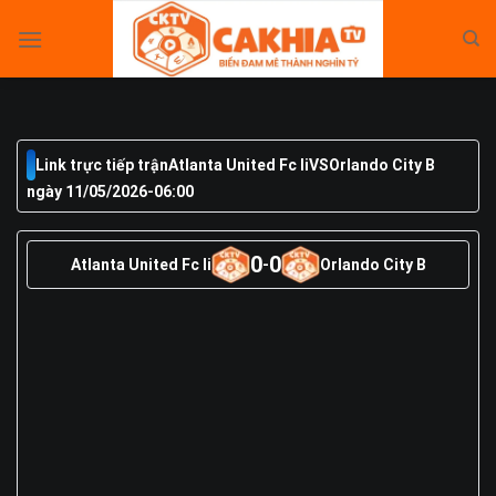
Skip
to
content
Link trực tiếp trận
Atlanta United Fc Ii
VS
Orlando City B
ngày 11/05/2026
-
06:00
0
0
Atlanta United Fc Ii
-
Orlando City B