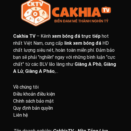
Cakhia TV
– Kênh
xem bóng đá trực tiếp
hot
nhất Việt Nam, cung cấp
link xem bóng đá
HD
chất lượng siêu nét, hoàn toàn miễn phí. Đảm bảo
bạn sẽ phải "nghiền" ngay với những bình luận "cực
chất" từ các BLV lão làng như
Giàng A Phò
,
Giàng
A Lử
,
Giàng A Pháo
,...
Về chúng tôi
Điều khoản điều kiện
Chính sách bảo mật
Quy định bản quyền
Liên hệ
Tên doanh nghiệp:
CakhiaTV - Nền Tảng Live