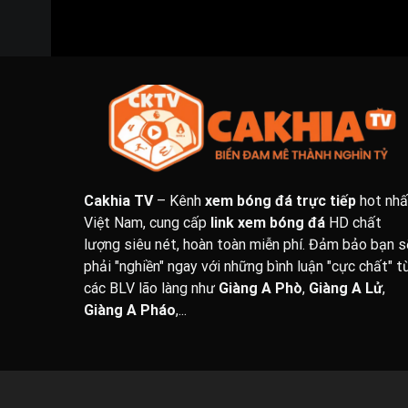
Cakhia TV
– Kênh
xem bóng đá trực tiếp
hot nhấ
Việt Nam, cung cấp
link xem bóng đá
HD chất
lượng siêu nét, hoàn toàn miễn phí. Đảm bảo bạn s
phải "nghiền" ngay với những bình luận "cực chất" t
các BLV lão làng như
Giàng A Phò
,
Giàng A Lử
,
Giàng A Pháo
,...