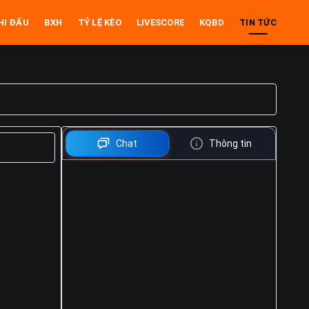
HI ĐẤU
BXH
TỶ LỆ KÈO
LIVESCORE
KQBD
TIN TỨC
Chat
Thông tin