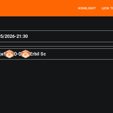
HIGHLIGHT
LỊCH T
05/2026
-
21:30
0
0
jaf
-
Erbil Sc