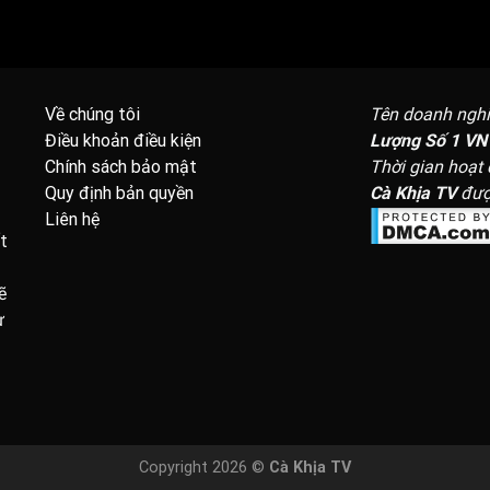
Về chúng tôi
Tên doanh ngh
Điều khoản điều kiện
Lượng Số 1 VN
Chính sách bảo mật
Thời gian hoạt
Đang tải video...
Quy định bản quyền
Cà Khịa TV
đượ
Liên hệ
t
ẽ
ừ
Copyright 2026 ©
Cà Khịa TV